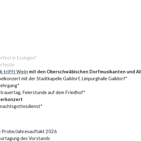
rfest in Essingen*
rfestle
k trifft Wein
mit den
Oberschwäbischen Dorfmusikanten
und Al
lkonzert mit der Stadtkapelle Gaildorf, Limpurghalle Gaildorf*
ehrgang*
strauertag, Feierstunde auf dem Friedhof*
erkonzert
nachtsgottesdienst*
e Probe/Jahresauftakt 2026
surtagung des Vorstands