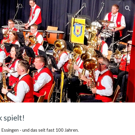
ion
 spielt!
n Essingen - und das seit
fast 100
Jahren.