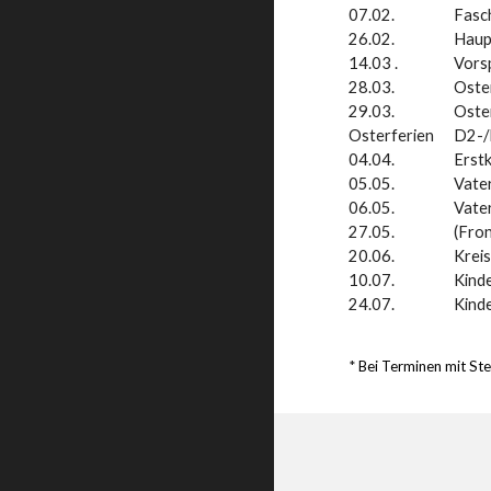
07.02.
Fasc
26.02.
Haup
14.03 .
Vors
28.03.
Oste
29.03.
Oste
Osterferien
D2-/
04.04.
Erst
05.05.
Vate
06.05.
Vate
27.05.
(Fro
20.06.
Krei
10.07.
Kinde
24
.07.
Kinde
*
Bei Terminen mit Ste