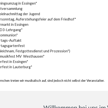
hingsumzug in Essingen*
tversammlung
pielnachmittag der Jugend
rsonntag, Auferstehungsfeier auf dem Friedhof*
rmarkt in Essingen
D3-Lehrgang*
kommunion*
rtags-Auftakt
rtagsgartenfest
nleichnam, Festgottesdienst und Prozession*)
smusikfest MV Westhausen*
rfest in Essingen*
rfest in
Lauterburg
*
rnchen treten wir musikalisch auf, sind jedoch nicht selbst der Veranstalter.
Willkommen bei uns im 